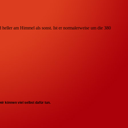
heller am Himmel als sonst. Ist er normalerweise um die 380
r können viel selbst dafür tun.