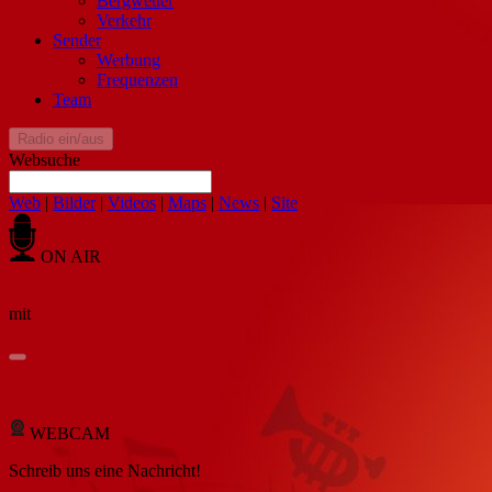
Bergwetter
Verkehr
Sender
Werbung
Frequenzen
Team
Radio ein/aus
Websuche
Web
|
Bilder
|
Videos
|
Maps
|
News
|
Site
ON AIR
mit
WEBCAM
Schreib
uns eine Nachricht
!