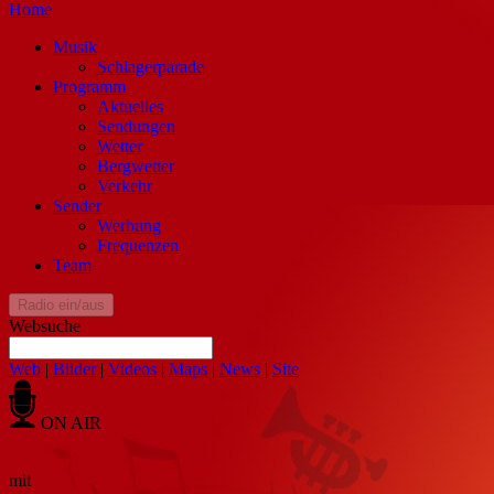
Home
Musik
Schlagerparade
Programm
Aktuelles
Sendungen
Wetter
Bergwetter
Verkehr
Sender
Werbung
Frequenzen
Team
Radio ein/aus
Websuche
Web
|
Bilder
|
Videos
|
Maps
|
News
|
Site
ON AIR
mit