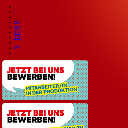
1
…
348
349
350
351
…
379