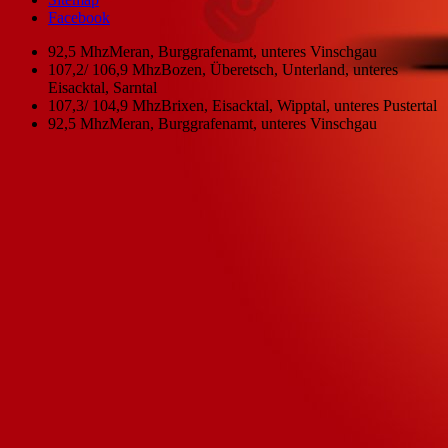
Facebook
92,5 Mhz
Meran, Burggrafenamt, unteres Vinschgau
107,2/ 106,9 Mhz
Bozen, Überetsch, Unterland, unteres
Eisacktal, Sarntal
107,3/ 104,9 Mhz
Brixen, Eisacktal, Wipptal, unteres Pustertal
92,5 Mhz
Meran, Burggrafenamt, unteres Vinschgau