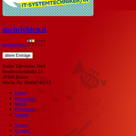
nachrichten
.it
powered by
ältere Einträge
Radio Television Tirol
Innsbruckerstraße 23
39100 Bozen
MwSt.-Nr. 00468740212
Home
Impressum
Musik
Programm
Sender
Sender
Kontakt
Sitemap