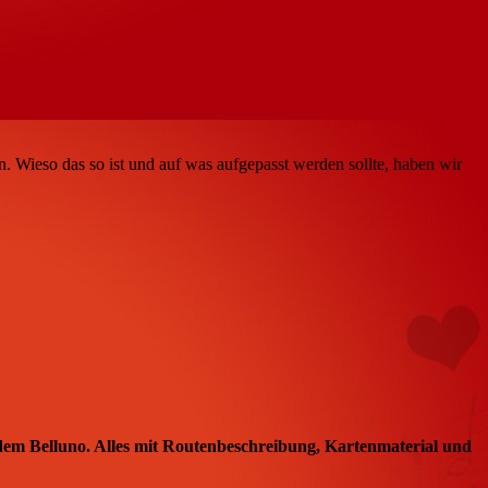
. Wieso das so ist und auf was aufgepasst werden sollte, haben wir
dem Belluno. Alles mit Routenbeschreibung, Kartenmaterial und