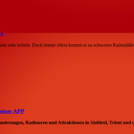
ke
rado sehr beliebt. Doch immer öfters kommt es zu schweren Radunfällen
einer APP
anderungen, Radtouren und Attraktionen in Südtirol, Trient und 