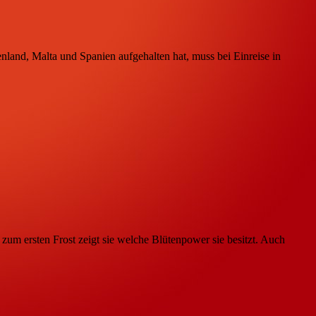
nland, Malta und Spanien aufgehalten hat, muss bei Einreise in
zum ersten Frost zeigt sie welche Blütenpower sie besitzt. Auch