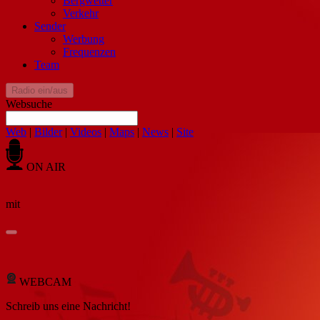
Bergwetter
Verkehr
Sender
Werbung
Frequenzen
Team
Radio ein/aus
Websuche
Web
|
Bilder
|
Videos
|
Maps
|
News
|
Site
ON AIR
mit
WEBCAM
Schreib
uns eine Nachricht
!