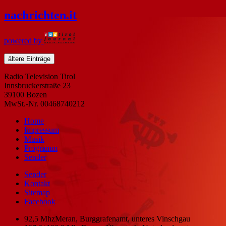
nachrichten
.it
powered by
ältere Einträge
Radio Television Tirol
Innsbruckerstraße 23
39100 Bozen
MwSt.-Nr. 00468740212
Home
Impressum
Musik
Programm
Sender
Sender
Kontakt
Sitemap
Facebook
92,5 Mhz
Meran, Burggrafenamt, unteres Vinschgau