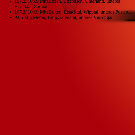
107,2/ 106,9 Mhz
Bozen, Überetsch, Unterland, unteres
Eisacktal, Sarntal
107,3/ 104,9 Mhz
Brixen, Eisacktal, Wipptal, unteres Pustertal
92,5 Mhz
Meran, Burggrafenamt, unteres Vinschgau