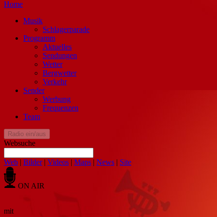
Home
Musik
Schlagerparade
Programm
Aktuelles
Sendungen
Wetter
Bergwetter
Verkehr
Sender
Werbung
Frequenzen
Team
Radio ein/aus
Websuche
Web
|
Bilder
|
Videos
|
Maps
|
News
|
Site
ON AIR
mit