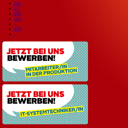
316
317
318
319
…
379