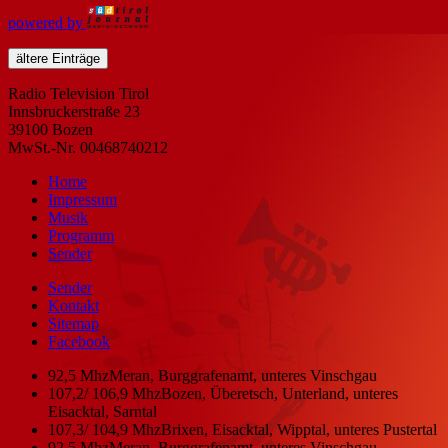
powered by
ältere Einträge
Radio Television Tirol
Innsbruckerstraße 23
39100 Bozen
MwSt.-Nr. 00468740212
Home
Impressum
Musik
Programm
Sender
Sender
Kontakt
Sitemap
Facebook
92,5 Mhz
Meran, Burggrafenamt, unteres Vinschgau
107,2/ 106,9 Mhz
Bozen, Überetsch, Unterland, unteres
Eisacktal, Sarntal
107,3/ 104,9 Mhz
Brixen, Eisacktal, Wipptal, unteres Pustertal
92,5 Mhz
Meran, Burggrafenamt, unteres Vinschgau