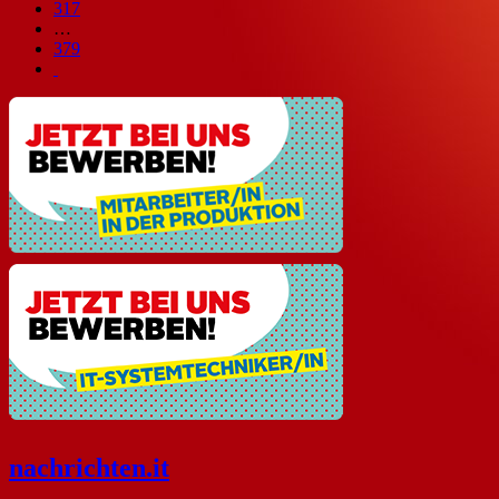
317
…
379
nachrichten
.it