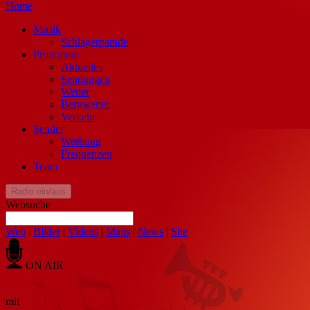
Home
Musik
Schlagerparade
Programm
Aktuelles
Sendungen
Wetter
Bergwetter
Verkehr
Sender
Werbung
Frequenzen
Team
Radio ein/aus
Websuche
Web
|
Bilder
|
Videos
|
Maps
|
News
|
Site
ON AIR
mit