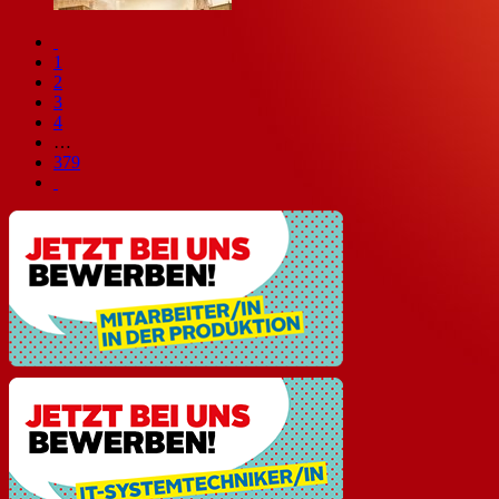
1
2
3
4
…
379