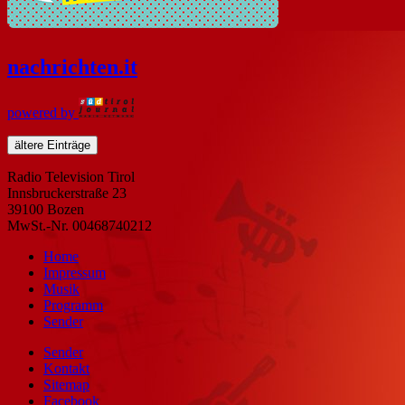
nachrichten
.it
powered by
ältere Einträge
Radio Television Tirol
Innsbruckerstraße 23
39100 Bozen
MwSt.-Nr. 00468740212
Home
Impressum
Musik
Programm
Sender
Sender
Kontakt
Sitemap
Facebook