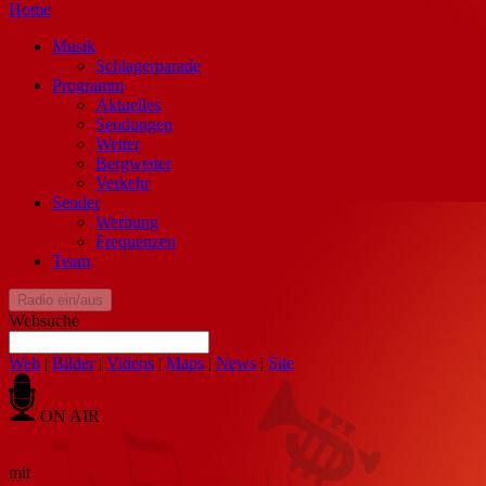
Home
Musik
Schlagerparade
Programm
Aktuelles
Sendungen
Wetter
Bergwetter
Verkehr
Sender
Werbung
Frequenzen
Team
Radio ein/aus
Websuche
Web
|
Bilder
|
Videos
|
Maps
|
News
|
Site
ON AIR
mit