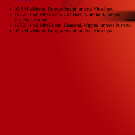
92,5 Mhz
Meran, Burggrafenamt, unteres Vinschgau
107,2/ 106,9 Mhz
Bozen, Überetsch, Unterland, unteres
Eisacktal, Sarntal
107,3/ 104,9 Mhz
Brixen, Eisacktal, Wipptal, unteres Pustertal
92,5 Mhz
Meran, Burggrafenamt, unteres Vinschgau