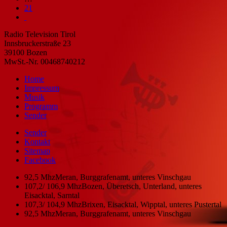
21
Radio Television Tirol
Innsbruckerstraße 23
39100 Bozen
MwSt.-Nr. 00468740212
Home
Impressum
Musik
Programm
Sender
Sender
Kontakt
Sitemap
Facebook
92,5 Mhz
Meran, Burggrafenamt, unteres Vinschgau
107,2/ 106,9 Mhz
Bozen, Überetsch, Unterland, unteres
Eisacktal, Sarntal
107,3/ 104,9 Mhz
Brixen, Eisacktal, Wipptal, unteres Pustertal
92,5 Mhz
Meran, Burggrafenamt, unteres Vinschgau