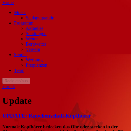
Home
Musik
Schlagerparade
Programm
Aktuelles
Sendungen
Wetter
Bergwetter
Verkehr
Sender
Werbung
Frequenzen
Team
Radio ein/aus
zurück
Update
UPDATE: Knochenschall-Kopfhörer
Normale Kopfhörer bedecken das Ohr oder stecken in der