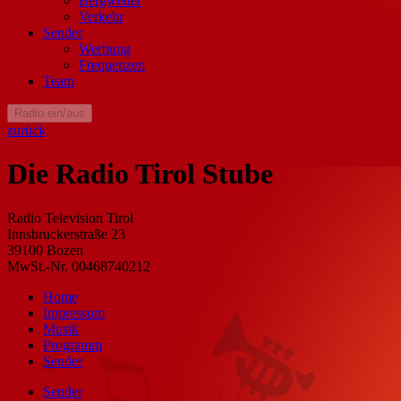
Bergwetter
Verkehr
Sender
Werbung
Frequenzen
Team
Radio ein/aus
zurück
Die Radio Tirol Stube
Radio Television Tirol
Innsbruckerstraße 23
39100 Bozen
MwSt.-Nr. 00468740212
Home
Impressum
Musik
Programm
Sender
Sender