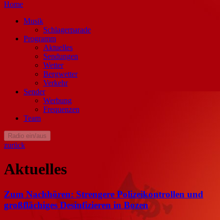
Home
Musik
Schlagerparade
Programm
Aktuelles
Sendungen
Wetter
Bergwetter
Verkehr
Sender
Werbung
Frequenzen
Team
Radio ein/aus
zurück
Aktuelles
Zum Nachhören: Strengere Polizeikontrollen und
großflächiges Desinfizieren in Bozen