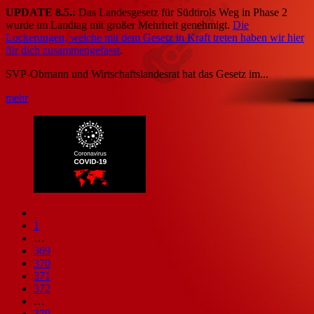
UPDATE 8.5.:
Das Landesgesetz für Südtirols Weg in Phase 2
wurde im Landtag mit großer Mehrheit genehmigt.
Die
Lockerungen, welche mit dem Gesetz in Kraft treten haben wir hier
für dich zusammengefasst
.
SVP-Obmann und Wirtschaftslandesrat hat das Gesetz im...
mehr
1
…
369
370
371
372
…
379