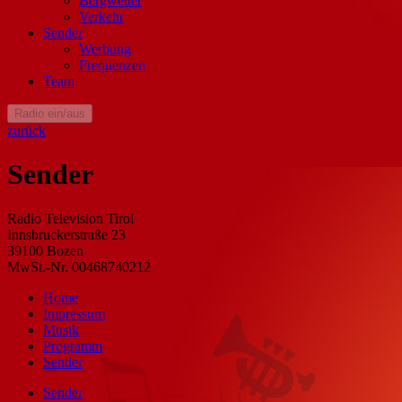
Bergwetter
Verkehr
Sender
Werbung
Frequenzen
Team
Radio ein/aus
zurück
Sender
Radio Television Tirol
Innsbruckerstraße 23
39100 Bozen
MwSt.-Nr. 00468740212
Home
Impressum
Musik
Programm
Sender
Sender