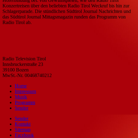
Hörerbindung bei: von Gewinnspielen, wie den Radio Tirol
Konzertreisen über den beliebten Radio Tirol Weckruf bis hin zur
Schlagerparade. Die stündlichen Südtirol Journal Nachrichten und
das Südtirol Journal Mittagsmagazin runden das Programm von
Radio Tirol ab.
Radio Television Tirol
Innsbruckerstraße 23
39100 Bozen
MwSt.-Nr. 00468740212
Home
Impressum
Musik
Programm
Sender
Sender
Kontakt
Sitemap
Facebook