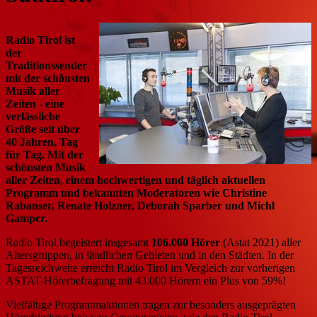
Radio Tirol ist
der
Traditionssender
mit der schönsten
Musik aller
Zeiten - eine
verlässliche
Größe seit über
40 Jahren, Tag
für Tag. Mit der
schönsten Musik
aller Zeiten, einem hochwertigen und täglich aktuellen
Programm und bekannten Moderatoren wie Christine
Rabanser, Renate Holzner, Deborah Sparber und Michl
Gamper.
Radio Tirol begeistert insgesamt
106.000 Hörer
(Astat 2021) aller
Altersgruppen, in ländlichen Gebieten und in den Städten. In der
Tagesreichweite erreicht Radio Tirol im Vergleich zur vorherigen
ASTAT-Hörerbefragung mit 43.000 Hörern ein Plus von 59%!
Vielfältige Programmaktionen tragen zur besonders ausgeprägten