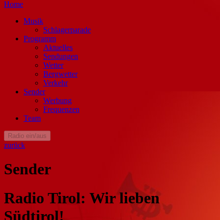
Home
Musik
Schlagerparade
Programm
Aktuelles
Sendungen
Wetter
Bergwetter
Verkehr
Sender
Werbung
Frequenzen
Team
Radio ein/aus
zurück
Sender
Radio Tirol: Wir lieben
Südtirol!