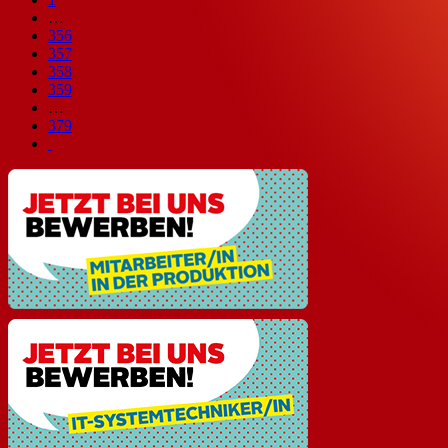
…
356
357
358
359
…
379