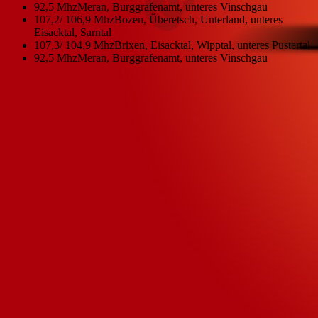
92,5 Mhz
Meran, Burggrafenamt, unteres Vinschgau
107,2/ 106,9 Mhz
Bozen, Überetsch, Unterland, unteres
Eisacktal, Sarntal
107,3/ 104,9 Mhz
Brixen, Eisacktal, Wipptal, unteres Pustertal
92,5 Mhz
Meran, Burggrafenamt, unteres Vinschgau