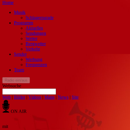
Home
Musik
Schlagerparade
Programm
Aktuelles
Sendungen
Wetter
Bergwetter
Verkehr
Sender
Werbung
Frequenzen
Team
Radio ein/aus
Websuche
Web
|
Bilder
|
Videos
|
Maps
|
News
|
Site
ON AIR
mit