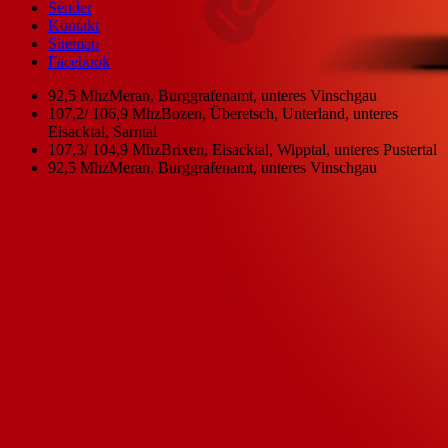
Sender
Kontakt
Sitemap
Facebook
92,5 Mhz
Meran, Burggrafenamt, unteres Vinschgau
107,2/ 106,9 Mhz
Bozen, Überetsch, Unterland, unteres
Eisacktal, Sarntal
107,3/ 104,9 Mhz
Brixen, Eisacktal, Wipptal, unteres Pustertal
92,5 Mhz
Meran, Burggrafenamt, unteres Vinschgau