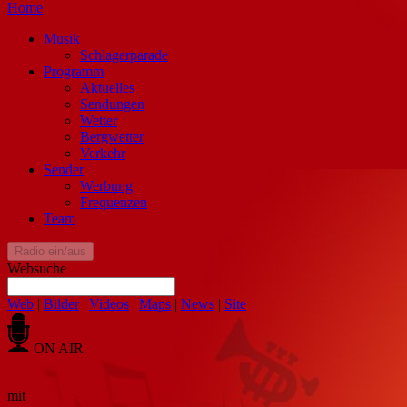
Home
Musik
Schlagerparade
Programm
Aktuelles
Sendungen
Wetter
Bergwetter
Verkehr
Sender
Werbung
Frequenzen
Team
Radio ein/aus
Websuche
Web
|
Bilder
|
Videos
|
Maps
|
News
|
Site
ON AIR
mit