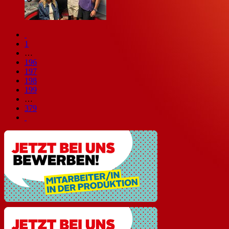
1
…
196
197
198
199
…
379