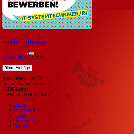
nachrichten
.it
powered by
ältere Einträge
Radio Television Tirol
Innsbruckerstraße 23
39100 Bozen
MwSt.-Nr. 00468740212
Home
Impressum
Musik
Programm
Sender