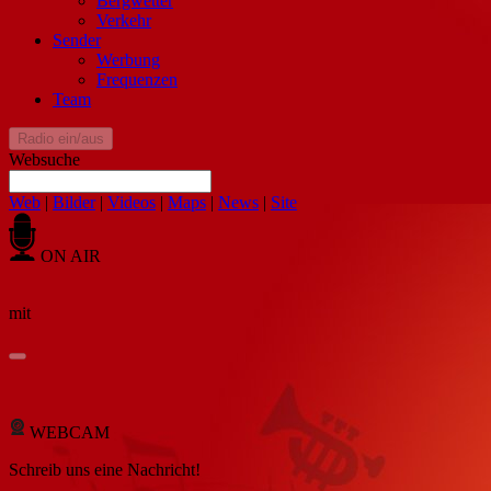
Bergwetter
Verkehr
Sender
Werbung
Frequenzen
Team
Radio ein/aus
Websuche
Web
|
Bilder
|
Videos
|
Maps
|
News
|
Site
ON AIR
mit
WEBCAM
Schreib
uns eine Nachricht
!