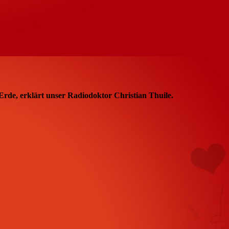
 Erde, erklärt unser Radiodoktor Christian Thuile.