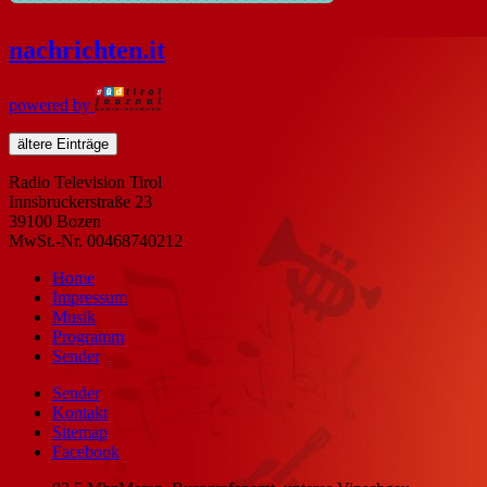
nachrichten
.it
powered by
ältere Einträge
Radio Television Tirol
Innsbruckerstraße 23
39100 Bozen
MwSt.-Nr. 00468740212
Home
Impressum
Musik
Programm
Sender
Sender
Kontakt
Sitemap
Facebook