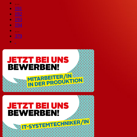
…
191
192
193
194
…
379