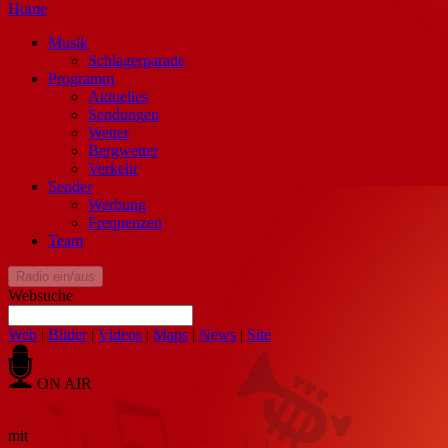
Home
Musik
Schlagerparade
Programm
Aktuelles
Sendungen
Wetter
Bergwetter
Verkehr
Sender
Werbung
Frequenzen
Team
Radio ein/aus
Websuche
Web
|
Bilder
|
Videos
|
Maps
|
News
|
Site
ON AIR
mit