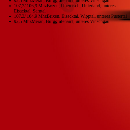
92,5 Mhz
Meran, Burggrafenamt, unteres Vinschgau
107,2/ 106,9 Mhz
Bozen, Überetsch, Unterland, unteres
Eisacktal, Sarntal
107,3/ 104,9 Mhz
Brixen, Eisacktal, Wipptal, unteres Pustertal
92,5 Mhz
Meran, Burggrafenamt, unteres Vinschgau