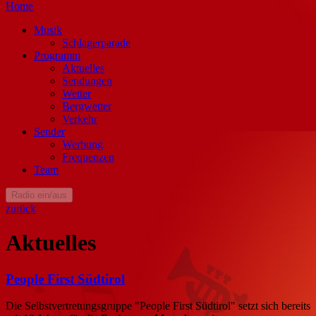
Home
Musik
Schlagerparade
Programm
Aktuelles
Sendungen
Wetter
Bergwetter
Verkehr
Sender
Werbung
Frequenzen
Team
Radio ein/aus
zurück
Aktuelles
People First Südtirol
Die Selbstvertretungsgruppe "People First Südtirol" setzt sich bereits