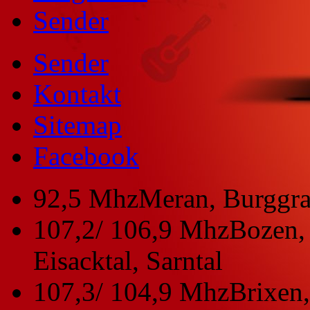
Sender
Sender
Kontakt
Sitemap
Facebook
92,5 Mhz
Meran, Burggra
107,2/ 106,9 Mhz
Bozen, 
Eisacktal, Sarntal
107,3/ 104,9 Mhz
Brixen,