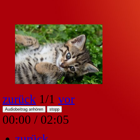
zurück
1
/1
vor
Audiobeitrag anhören
stopp
00:00
/
02:05
zurück