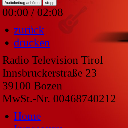
Audiobeitrag anhören
stopp
00:00
/
02:08
zurück
drucken
Radio Television Tirol
Innsbruckerstraße 23
39100 Bozen
MwSt.-Nr. 00468740212
Home