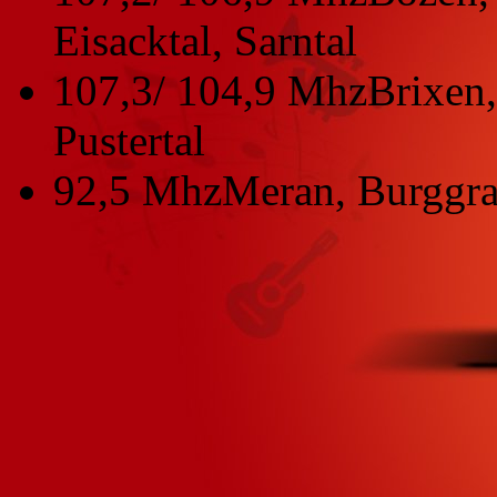
Eisacktal, Sarntal
107,3/ 104,9 Mhz
Brixen,
Pustertal
92,5 Mhz
Meran, Burggra