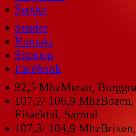
Sender
Sender
Kontakt
Sitemap
Facebook
92,5 Mhz
Meran, Burggra
107,2/ 106,9 Mhz
Bozen, 
Eisacktal, Sarntal
107,3/ 104,9 Mhz
Brixen,