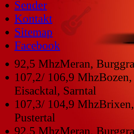
Sender
Kontakt
Sitemap
Facebook
92,5 Mhz
Meran, Burggra
107,2/ 106,9 Mhz
Bozen, 
Eisacktal, Sarntal
107,3/ 104,9 Mhz
Brixen,
Pustertal
92,5 Mhz
Meran, Burggra