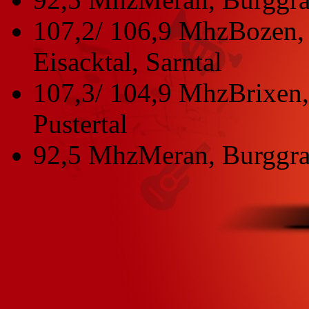
107,2/ 106,9 Mhz
Bozen, 
Eisacktal, Sarntal
107,3/ 104,9 Mhz
Brixen,
Pustertal
92,5 Mhz
Meran, Burggra