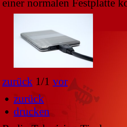
einer normalen Festplatte k
zurück
1
/1
vor
zurück
drucken