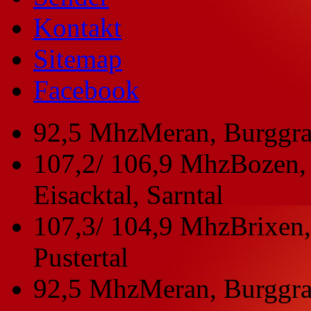
Kontakt
Sitemap
Facebook
92,5 Mhz
Meran, Burggra
107,2/ 106,9 Mhz
Bozen, 
Eisacktal, Sarntal
107,3/ 104,9 Mhz
Brixen,
Pustertal
92,5 Mhz
Meran, Burggra