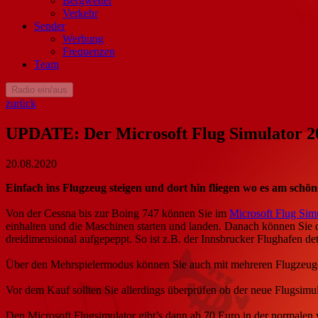
Bergwetter
Verkehr
Sender
Werbung
Frequenzen
Team
Radio ein/aus
zurück
UPDATE: Der Microsoft Flug Simulator 2
20.08.2020
Einfach ins Flugzeug steigen und dort hin fliegen wo es am schön
Von der Cessna bis zur Boing 747 können Sie im
Microsoft Flug Sim
einhalten und die Maschinen starten und landen. Danach können Sie 
dreidimensional aufgepeppt. So ist z.B. der Innsbrucker Flughafen deta
Über den Mehrspielermodus können Sie auch mit mehreren Flugzeugen in
Vor dem Kauf sollten Sie allerdings überprüfen ob der neue Flugsimu
Den Microsoft Flugsimulator gibt’s dann ab 70 Euro in der normalen