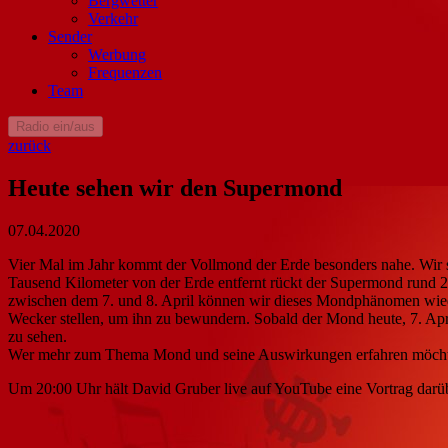
Bergwetter
Verkehr
Sender
Werbung
Frequenzen
Team
Radio ein/aus
zurück
Heute sehen wir den Supermond
07.04.2020
Vier Mal im Jahr kommt der Vollmond der Erde besonders nahe. Wir 
Tausend Kilometer von der Erde entfernt rückt der Supermond rund 2
zwischen dem 7. und 8. April können wir dieses Mondphänomen wiede
Wecker stellen, um ihn zu bewundern. Sobald der Mond heute, 7. Ap
zu sehen.
Wer mehr zum Thema Mond und seine Auswirkungen erfahren möcht
Um 20:00 Uhr hält David Gruber live auf YouTube eine Vortrag darüb