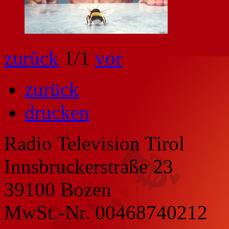
zurück
1
/1
vor
zurück
drucken
Radio Television Tirol
Innsbruckerstraße 23
39100 Bozen
MwSt.-Nr. 00468740212