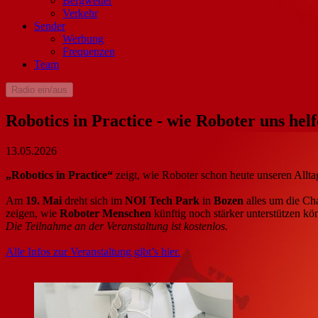
Bergwetter
Verkehr
Sender
Werbung
Frequenzen
Team
Radio ein/aus
Robotics in Practice - wie Roboter uns hel
13.05.2026
„Robotics in Practice“
zeigt, wie Roboter schon heute unseren Allt
Am
19. Mai
dreht sich im
NOI Tech Park
in
Bozen
alles um die Ch
zeigen, wie
Roboter Menschen
künftig noch stärker unterstützen k
Die Teilnahme an der Veranstaltung ist kostenlos.
Alle Infos zur Veranstaltung gibt’s hier.