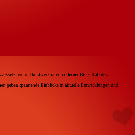
zu Exoskeletten im Handwerk oder moderner Reha-Robotik.
en geben spannende Einblicke in aktuelle Entwicklungen und