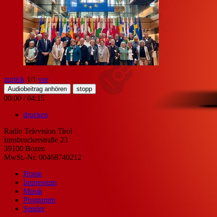
zurück
1
/1
vor
Audiobeitrag anhören
stopp
00:00
/
04:15
drucken
Radio Television Tirol
Innsbruckerstraße 23
39100 Bozen
MwSt.-Nr. 00468740212
Home
Impressum
Musik
Programm
Sender