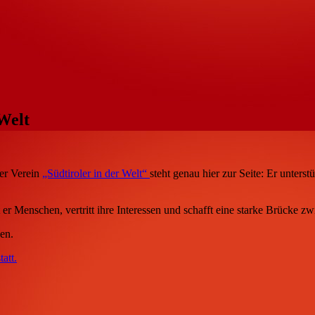
 Welt
Der Verein
„Südtiroler in der Welt“
steht genau hier zur Seite: Er unters
 er Menschen, vertritt ihre Interessen und schafft eine starke Brücke zw
hen.
att.