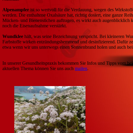
Alpenampfer
ist so wertvoll für die Verdauung, wegen des Wirksto
werden. Die enthaltene Oxalsäure hat, richtig dosiert, eine ganze Rei
Mücken- und Bienenstichen auftragen, es wirkt auch augenblicklich kü
noch die Eisenaufnahme verstärkt.
Wundklee
hält, was seine Bezeichnung verspricht. Bei kleineren Wun
Farbstoffe wirken entzündungshemmend und desinfizierend. Dafür zerdr
etwa wenn wir uns unterwegs einen Sonnenbrand holen und auch be
In unserer Gesundheitspraxis bekommen Sie Infos und Tipps vom beka
aktuellen Thema können Sie uns auch
mailen
.