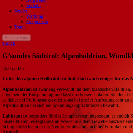
Bergwetter
Verkehr
Sender
Werbung
Frequenzen
Team
Radio ein/aus
zurück
G’sundes Südtirol: Alpenbaldrian, Wundk
26.05.2026
Unter den alpinen Heilkräutern findet sich auch einiges für das
Alpenbaldrian
ist zwar eng verwandt mit dem klassischen Baldrian, h
allgemein der Entspannung und lässt uns besser schlafen. Sie dockt i
ist daher bei Prüfungsangst oder sonst bei großer Aufregung sehr zu
Alpenbaldrian hat sich bei Spannungskopfschmerzen bewährt.
Labkraut
ist besonders für das Lymphsystem interessant, es enthält 
unsere Nieren, es regt diese an Wasser aus dem Gewebe auszuscheiden
Schuppenflechte oder der Neurodermitis und auch bei Furunkeln und P
Ausmaß.