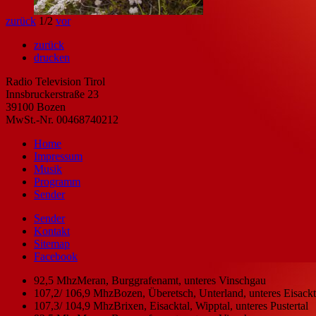
zurück
1
/2
vor
zurück
drucken
Radio Television Tirol
Innsbruckerstraße 23
39100 Bozen
MwSt.-Nr. 00468740212
Home
Impressum
Musik
Programm
Sender
Sender
Kontakt
Sitemap
Facebook
92,5 Mhz
Meran, Burggrafenamt, unteres Vinschgau
107,2/ 106,9 Mhz
Bozen, Überetsch, Unterland, unteres Eisackta
107,3/ 104,9 Mhz
Brixen, Eisacktal, Wipptal, unteres Pustertal