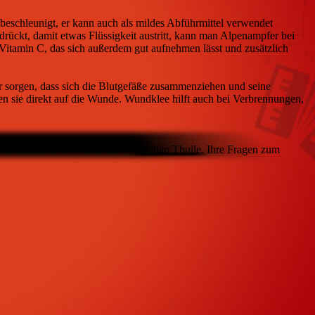
eschleunigt, er kann auch als mildes Abführmittel verwendet
drückt, damit etwas Flüssigkeit austritt, kann man Alpenampfer bei
 Vitamin C, das sich außerdem gut aufnehmen lässt und zusätzlich
ür sorgen, dass sich die Blutgefäße zusammenziehen und seine
ben sie direkt auf die Wunde. Wundklee hilft auch bei Verbrennungen,
sellerautor: Dr. med. univ. Christian Thuile. Ihre Fragen zum