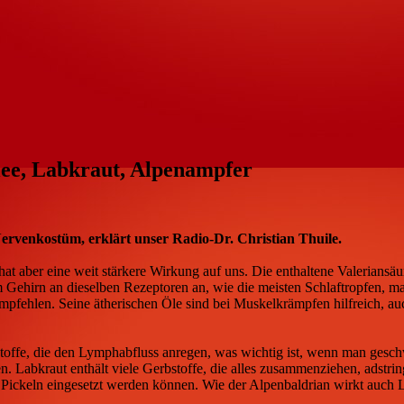
lee, Labkraut, Alpenampfer
 Nervenkostüm, erklärt unser Radio-Dr. Christian Thuile.
at aber eine weit stärkere Wirkung auf uns. Die enthaltene Valeriansäu
m Gehirn an dieselben Rezeptoren an, wie die meisten Schlaftropfen, m
 empfehlen. Seine ätherischen Öle sind bei Muskelkrämpfen hilfreich,
Stoffe, die den Lymphabfluss anregen, was wichtig ist, wenn man geschw
. Labkraut enthält viele Gerbstoffe, die alles zusammenziehen, adstr
ickeln eingesetzt werden können. Wie der Alpenbaldrian wirkt auch La