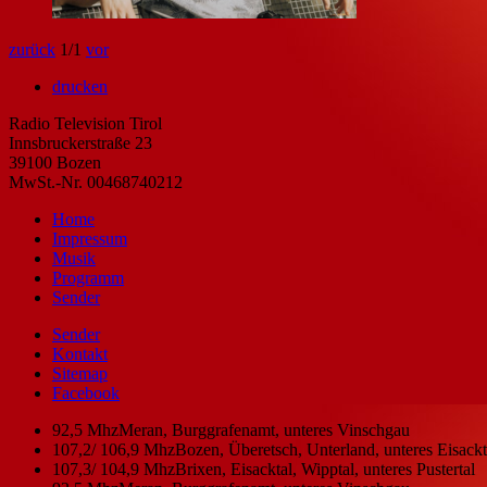
zurück
1
/1
vor
drucken
Radio Television Tirol
Innsbruckerstraße 23
39100 Bozen
MwSt.-Nr. 00468740212
Home
Impressum
Musik
Programm
Sender
Sender
Kontakt
Sitemap
Facebook
92,5 Mhz
Meran, Burggrafenamt, unteres Vinschgau
107,2/ 106,9 Mhz
Bozen, Überetsch, Unterland, unteres Eisackta
107,3/ 104,9 Mhz
Brixen, Eisacktal, Wipptal, unteres Pustertal