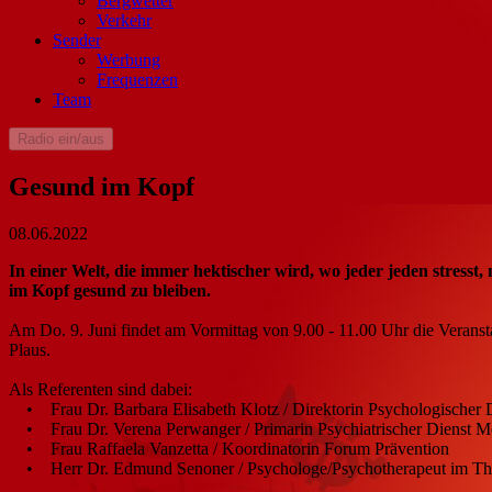
Bergwetter
Verkehr
Sender
Werbung
Frequenzen
Team
Radio ein/aus
Gesund im Kopf
08.06.2022
In einer Welt, die immer hektischer wird, wo jeder jeden stresst,
im Kopf gesund zu bleiben.
Am Do. 9. Juni findet am Vormittag von 9.00 - 11.00 Uhr die Ver
Plaus.
Als Referenten sind dabei:
• Frau Dr. Barbara Elisabeth Klotz / Direktorin Psychologischer
• Frau Dr. Verena Perwanger / Primarin Psychiatrischer Dienst Mer
• Frau Raffaela Vanzetta / Koordinatorin Forum Prävention
• Herr Dr. Edmund Senoner / Psychologe/Psychotherapeut im The