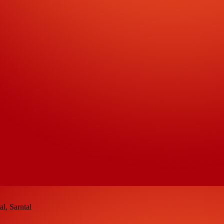
l, Sarntal