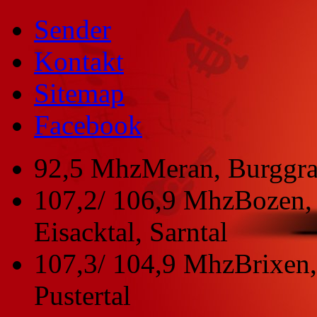
Sender
Kontakt
Sitemap
Facebook
92,5 Mhz
Meran, Burggra
107,2/ 106,9 Mhz
Bozen, 
Eisacktal, Sarntal
107,3/ 104,9 Mhz
Brixen,
Pustertal