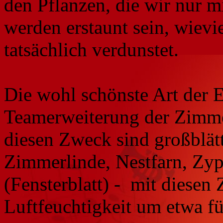
den Pflanzen, die wir nur m
werden erstaunt sein, wievi
tatsächlich verdunstet.
Die wohl schönste Art der E
Teamerweiterung der Zimmer
diesen Zweck sind großblätt
Zimmerlinde, Nestfarn, Zyp
(Fensterblatt) - mit diesen
Luftfeuchtigkeit um etwa f