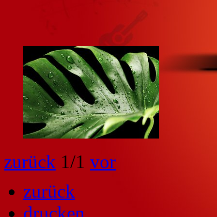
zurück
1
/1
vor
zurück
drucken