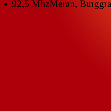
92,5 Mhz
Meran, Burggra