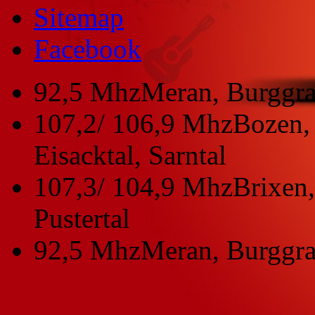
Sitemap
Facebook
92,5 Mhz
Meran, Burggra
107,2/ 106,9 Mhz
Bozen, 
Eisacktal, Sarntal
107,3/ 104,9 Mhz
Brixen,
Pustertal
92,5 Mhz
Meran, Burggra