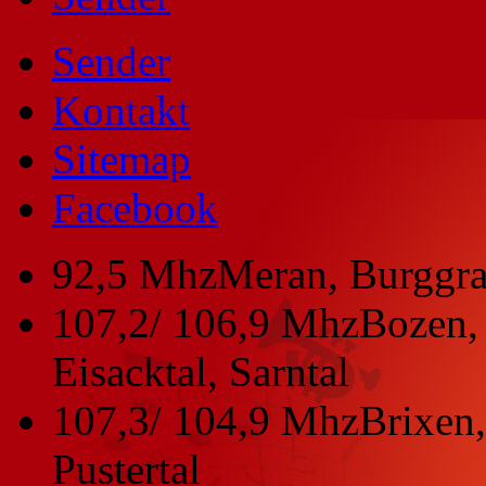
Sender
Kontakt
Sitemap
Facebook
92,5 Mhz
Meran, Burggra
107,2/ 106,9 Mhz
Bozen, 
Eisacktal, Sarntal
107,3/ 104,9 Mhz
Brixen,
Pustertal