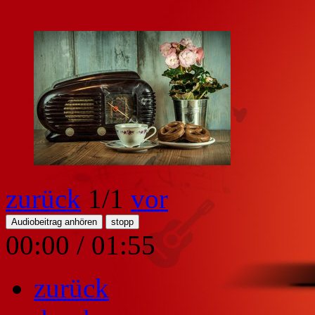
zurück
1
/1
vor
Audiobeitrag anhören
stopp
00:00
/
01:55
zurück