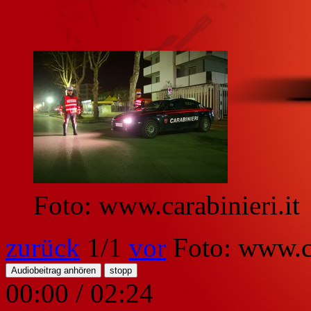
Foto: www.carabinieri.it
zurück
1
/1
vor
Foto: www.ca
Audiobeitrag anhören
stopp
00:00
/
02:24