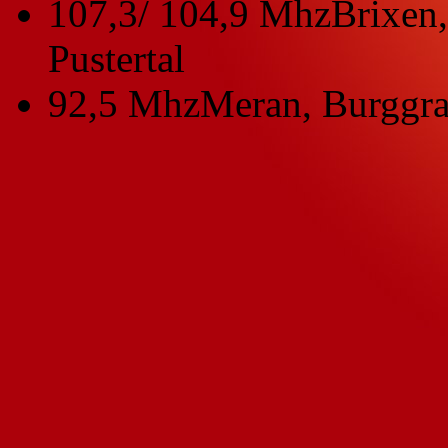
107,3/ 104,9 Mhz
Brixen,
Pustertal
92,5 Mhz
Meran, Burggra