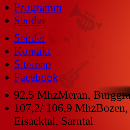
Programm
Sender
Sender
Kontakt
Sitemap
Facebook
92,5 Mhz
Meran, Burggra
107,2/ 106,9 Mhz
Bozen, 
Eisacktal, Sarntal