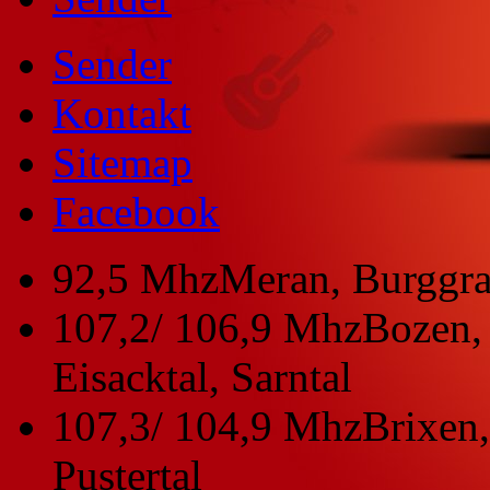
Sender
Kontakt
Sitemap
Facebook
92,5 Mhz
Meran, Burggra
107,2/ 106,9 Mhz
Bozen, 
Eisacktal, Sarntal
107,3/ 104,9 Mhz
Brixen,
Pustertal