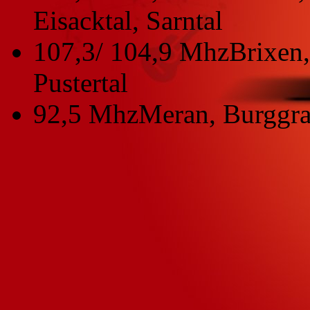
Eisacktal, Sarntal
107,3/ 104,9 Mhz
Brixen,
Pustertal
92,5 Mhz
Meran, Burggra