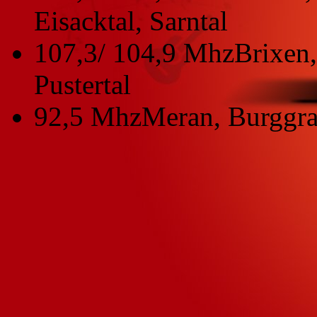
Eisacktal, Sarntal
107,3/ 104,9 Mhz
Brixen,
Pustertal
92,5 Mhz
Meran, Burggra