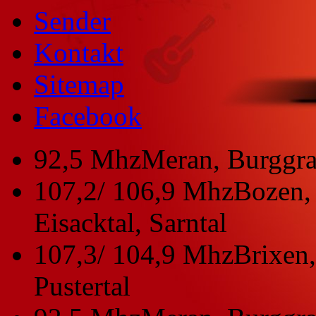
Sender
Kontakt
Sitemap
Facebook
92,5 Mhz
Meran, Burggra
107,2/ 106,9 Mhz
Bozen, 
Eisacktal, Sarntal
107,3/ 104,9 Mhz
Brixen,
Pustertal