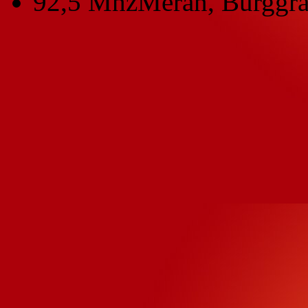
92,5 Mhz
Meran, Burggra