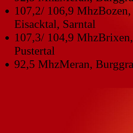
107,2/ 106,9 Mhz
Bozen, 
Eisacktal, Sarntal
107,3/ 104,9 Mhz
Brixen,
Pustertal
92,5 Mhz
Meran, Burggra