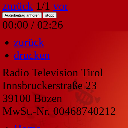
zurück
1
/1
vor
Audiobeitrag anhören
stopp
00:00
/
02:26
zurück
drucken
Radio Television Tirol
Innsbruckerstraße 23
39100 Bozen
MwSt.-Nr. 00468740212