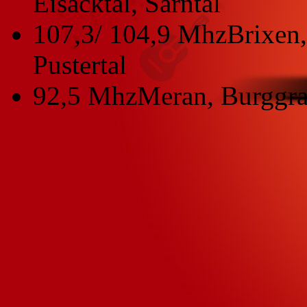
Eisacktal, Sarntal
107,3/ 104,9 Mhz
Brixen,
Pustertal
92,5 Mhz
Meran, Burggra