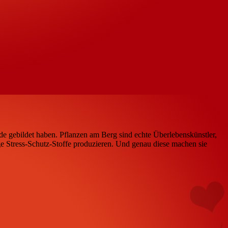
nde gebildet haben. Pflanzen am Berg sind echte Überlebenskünstler,
ge Stress-Schutz-Stoffe produzieren. Und genau diese machen sie