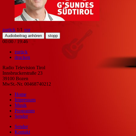
zurück
1
/1
vor
Audiobeitrag anhören
stopp
00:00
/
19:46
zurück
drucken
Radio Television Tirol
Innsbruckerstraße 23
39100 Bozen
MwSt.-Nr. 00468740212
Home
Impressum
Musik
Programm
Sender
Sender
Kontakt