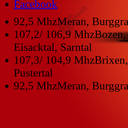
Facebook
92,5 Mhz
Meran, Burggra
107,2/ 106,9 Mhz
Bozen, 
Eisacktal, Sarntal
107,3/ 104,9 Mhz
Brixen,
Pustertal
92,5 Mhz
Meran, Burggra