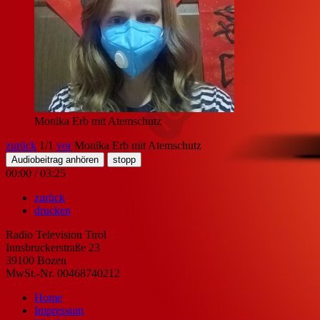
Monika Erb mit Atemschutz
zurück
1
/1
vor
Monika Erb mit Atemschutz
Audiobeitrag anhören
stopp
00:00
/
03:25
zurück
drucken
Radio Television Tirol
Innsbruckerstraße 23
39100 Bozen
MwSt.-Nr. 00468740212
Home
Impressum