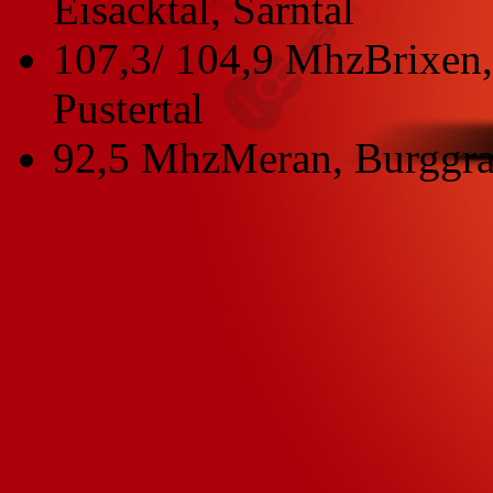
Eisacktal, Sarntal
107,3/ 104,9 Mhz
Brixen,
Pustertal
92,5 Mhz
Meran, Burggra