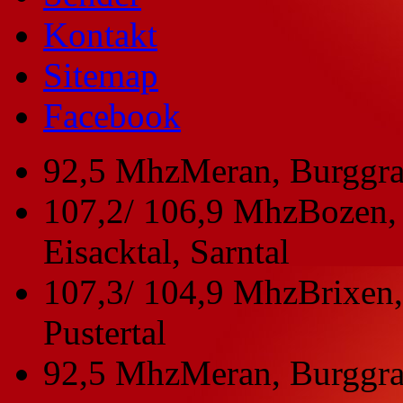
Kontakt
Sitemap
Facebook
92,5 Mhz
Meran, Burggra
107,2/ 106,9 Mhz
Bozen, 
Eisacktal, Sarntal
107,3/ 104,9 Mhz
Brixen,
Pustertal
92,5 Mhz
Meran, Burggra