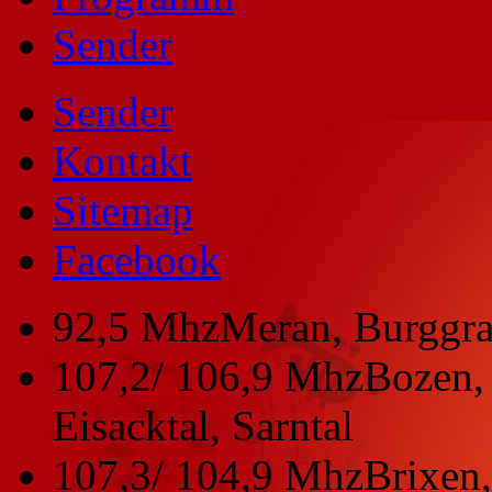
Sender
Sender
Kontakt
Sitemap
Facebook
92,5 Mhz
Meran, Burggra
107,2/ 106,9 Mhz
Bozen, 
Eisacktal, Sarntal
107,3/ 104,9 Mhz
Brixen,