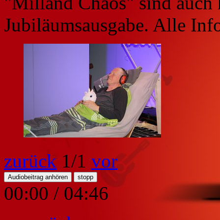
"Milland Chaos" sind auch h
Jubiläumsausgabe. Alle Inf
zurück
1
/1
vor
Audiobeitrag anhören
stopp
00:00
/
04:46