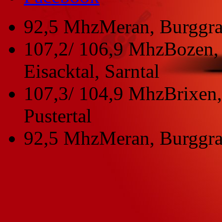
92,5 Mhz
Meran, Burggra
107,2/ 106,9 Mhz
Bozen, 
Eisacktal, Sarntal
107,3/ 104,9 Mhz
Brixen,
Pustertal
92,5 Mhz
Meran, Burggra