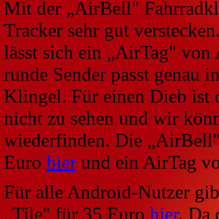
Mit der „AirBell" Fahrradkli
Tracker sehr gut verstecken.
lässt sich ein „AirTag" von
runde Sender passt genau i
Klingel. Für einen Dieb ist
nicht zu sehen und wir könn
wiederfinden. Die „AirBell"
Euro
hier
und ein AirTag v
Für alle Android-Nutzer gib
„Tile" für 35 Euro
hier
. Da 