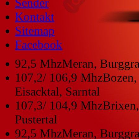
Sender
Kontakt
Sitemap
Facebook
92,5 Mhz
Meran, Burggra
107,2/ 106,9 Mhz
Bozen, 
Eisacktal, Sarntal
107,3/ 104,9 Mhz
Brixen,
Pustertal
92,5 Mhz
Meran, Burggra