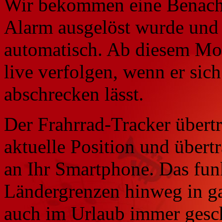
Wir bekommen eine Benachr
Alarm ausgelöst wurde und 
automatisch. Ab diesem Mo
live verfolgen, wenn er si
abschrecken lässt.
Der Frahrrad-Tracker übert
aktuelle Position und übert
an Ihr Smartphone. Das fun
Ländergrenzen hinweg in ga
auch im Urlaub immer gesch