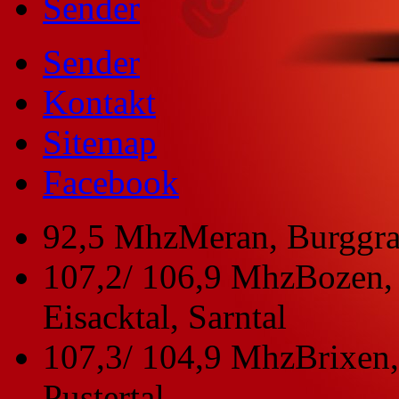
Sender
Sender
Kontakt
Sitemap
Facebook
92,5 Mhz
Meran, Burggra
107,2/ 106,9 Mhz
Bozen, 
Eisacktal, Sarntal
107,3/ 104,9 Mhz
Brixen,
Pustertal