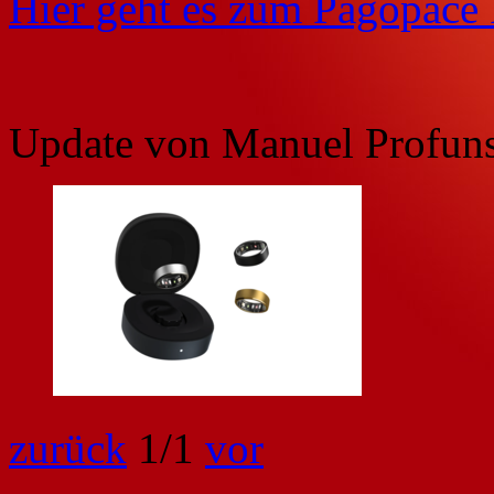
Hier geht es zum Pagopace 
Update von Manuel Profunse
zurück
1
/1
vor