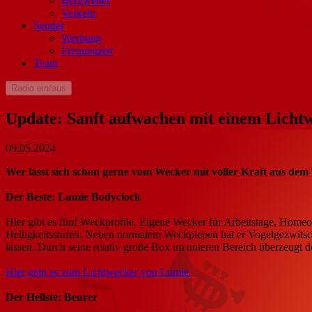
Bergwetter
Verkehr
Sender
Werbung
Frequenzen
Team
Radio ein/aus
Update: Sanft aufwachen mit einem Licht
09.05.2024
Wer lässt sich schon gerne vom Wecker mit voller Kraft aus dem Ti
Der Beste: Lumie Bodyclock
Hier gibt es fünf Weckprofile. Eigene Wecker für Arbeitstage, Home
Helligkeitsstufen. Neben normalem Weckpiepen hat er Vogelgezwitsch
lassen. Durch seine relativ große Box im unteren Bereich überzeugt 
Hier geht es zum Lichtwecker von Lumie.
Der Hellste: Beurer