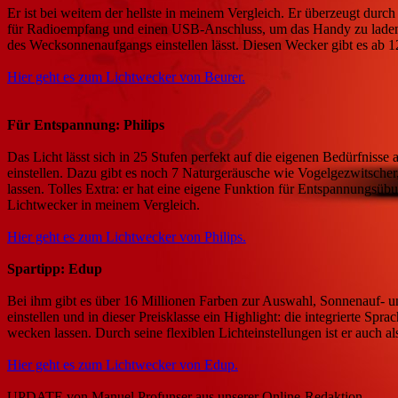
Er ist bei weitem der hellste in meinem Vergleich. Er überzeugt durc
für Radioempfang und einen USB-Anschluss, um das Handy zu laden. Er
des Wecksonnenaufgangs einstellen lässt. Diesen Wecker gibt es ab 1
Hier geht es zum Lichtwecker von Beurer.
Für Entspannung: Philips
Das Licht lässt sich in 25 Stufen perfekt auf die eigenen Bedürfniss
einstellen. Dazu gibt es noch 7 Naturgeräusche wie Vogelgezwitsche
lassen. Tolles Extra: er hat eine eigene Funktion für Entspannungsü
Lichtwecker in meinem Vergleich.
Hier geht es zum Lichtwecker von Philips.
Spartipp: Edup
Bei ihm gibt es über 16 Millionen Farben zur Auswahl, Sonnenauf- un
einstellen und in dieser Preisklasse ein Highlight: die integrierte
wecken lassen. Durch seine flexiblen Lichteinstellungen ist er auch al
Hier geht es zum Lichtwecker von Edup.
UPDATE von Manuel Profunser aus unserer Online-Redaktion.