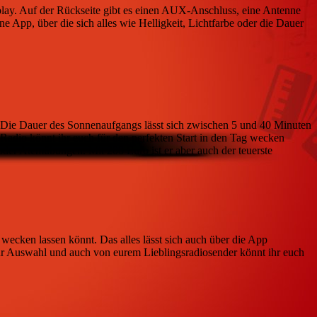
splay. Auf der Rückseite gibt es einen AUX-Anschluss, eine Antenne
App, über die sich alles wie Helligkeit, Lichtfarbe oder die Dauer
ei. Die Dauer des Sonnenaufgangs lässt sich zwischen 5 und 40 Minuten
adio könnt ihr euch für den perfekten Start in den Tag wecken
der Atemübungen. Mit 200 Euro ist er aber auch der teuerste
ecken lassen könnt. Das alles lässt sich auch über die App
 zur Auswahl und auch von eurem Lieblingsradiosender könnt ihr euch