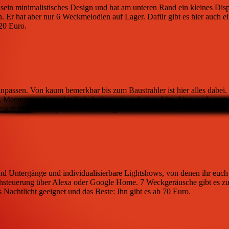
h sein minimalistisches Design und hat am unteren Rand ein kleines Di
 hat aber nur 6 Weckmelodien auf Lager. Dafür gibt es hier auch eine 
20 Euro.
e anpassen. Von kaum bemerkbar bis zum Baustrahler ist hier alles dab
r, Meeresrauschen oder Kuhglocken wie auf einer Alm. Aber auch vom R
bungen mit Lichtimpulsen und beruhigenden Geräuschen für Meditation o
d Untergänge und individualisierbare Lightshows, von denen ihr euch w
 Sprachsteuerung über Alexa oder Google Home. 7 Weckgeräusche gibt es
s Nachtlicht geeignet und das Beste: Ihn gibt es ab 70 Euro.