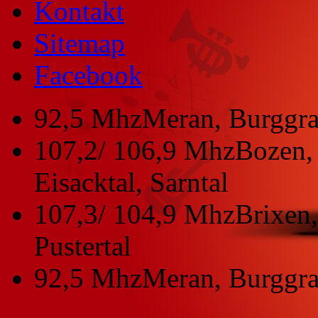
Kontakt
Sitemap
Facebook
92,5 Mhz
Meran, Burggra
107,2/ 106,9 Mhz
Bozen, 
Eisacktal, Sarntal
107,3/ 104,9 Mhz
Brixen,
Pustertal
92,5 Mhz
Meran, Burggra